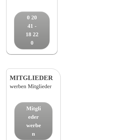
0 20
41 -
18 22
0
MITGLIEDER
werben Mitglieder
Mitgli
eder
werbe
n