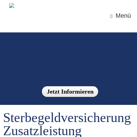
Zum
Inhalt
springen
Menü
Jetzt Informieren
Sterbegeldversicherung
Zusatzleistung